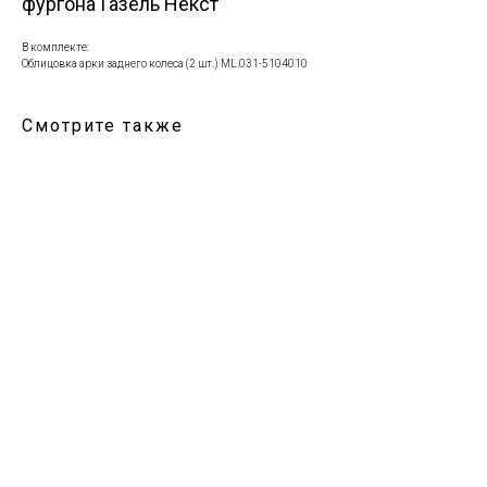
фургона Газель Некст
В комплекте:
Облицовка арки заднего колеса (2 шт.) ML.031-5104010
Смотрите также