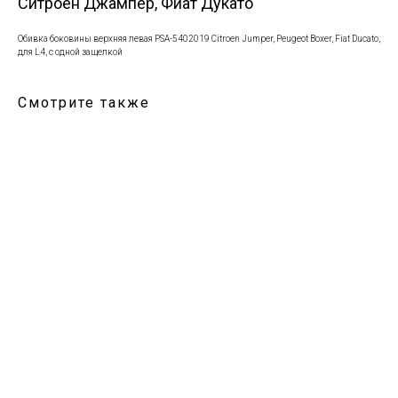
Ситроен Джампер, Фиат Дукато
Обивка боковины верхняя левая PSA-5402019 Citroen Jumper, Peugeot Boxer, Fiat Ducato,
для L4, с одной защелкой
Смотрите также